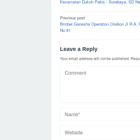
Kecamatan Dukuh Pakis - Surabaya
,
SD Ne
Post
Previous post
navigation
Bimbel Ganesha Operation Cirebon Jl R.A. K
No 81
Leave a Reply
Your email address will not be published.
Requi