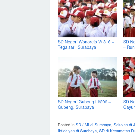
SD Negeri Wonorejo V/ 316 –
SD Neg
Tegalsari, Surabaya
– Run
SD Negeri Gubeng III/206 –
SD Ne
Gubeng, Surabaya
Gayun
Posted in
SD / MI di Surabaya
,
Sekolah di 
Ibtidaiyah di Surabaya
,
SD di Kecamatan Du