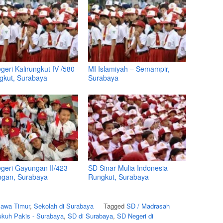
eri Kalirungkut IV /580
MI Islamiyah – Semampir,
gkut, Surabaya
Surabaya
geri Gayungan II/423 –
SD Sinar Mulia Indonesia –
gan, Surabaya
Rungkut, Surabaya
Jawa Timur
,
Sekolah di Surabaya
Tagged
SD / Madrasah
kuh Pakis - Surabaya
,
SD di Surabaya
,
SD Negeri di