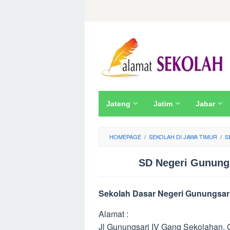
Skip
to
content
Jateng
Jatim
Jabar
HOMEPAGE
/
SEKOLAH DI JAWA TIMUR
/
S
SD Negeri Gunungs
Sekolah Dasar Negeri Gunungsari
Alamat :
Jl Gunungsari IV Gang Sekolahan, 