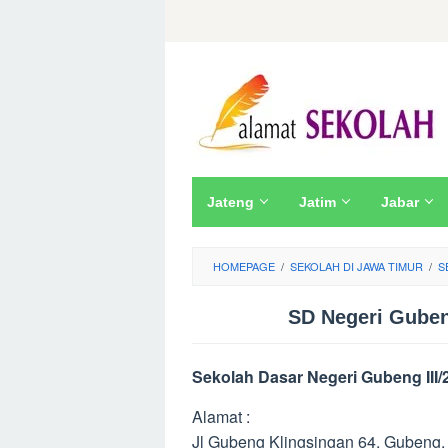
Skip
to
content
Jateng
Jatim
Jabar
HOMEPAGE
/
SEKOLAH DI JAWA TIMUR
/
S
SD Negeri Guben
Sekolah Dasar Negeri Gubeng III
Alamat :
Jl Gubeng Klingsingan 64, Gubeng