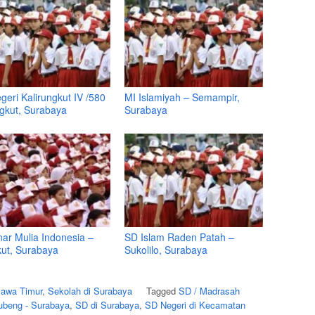
eri Kalirungkut IV /580
MI Islamiyah – Semampir,
gkut, Surabaya
Surabaya
nar Mulia Indonesia –
SD Islam Raden Patah –
ut, Surabaya
Sukolilo, Surabaya
Jawa Timur
,
Sekolah di Surabaya
Tagged
SD / Madrasah
beng - Surabaya
,
SD di Surabaya
,
SD Negeri di Kecamatan