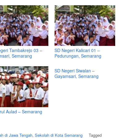
geri Tambakrejo 03 –
SD Negeri Kalicari 01 –
sari, Semarang
Pedurungan, Semarang
SD Negeri Siwalan –
Gayamsari, Semarang
rul Aulad – Semarang
ah di Jawa Tengah
,
Sekolah di Kota Semarang
Tagged