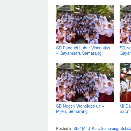
SD Pangudi Luhur Vincentius
SD Ne
– Gayamsari, Semarang
Gayam
SD Negeri Wonolopo 01 –
MI Da
Mijen, Semarang
Barat
Posted in
SD / MI di Kota Semarang
,
Sekol