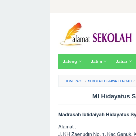
Skip
to
content
Jateng
Jatim
Jabar
HOMEPAGE
/
SEKOLAH DI JAWA TENGAH
/
MI Hidayatus 
Madrasah Ibtidaiyah Hidayatus 
Alamat :
J. KH Zaenudin No. 1, Kec Genuk,