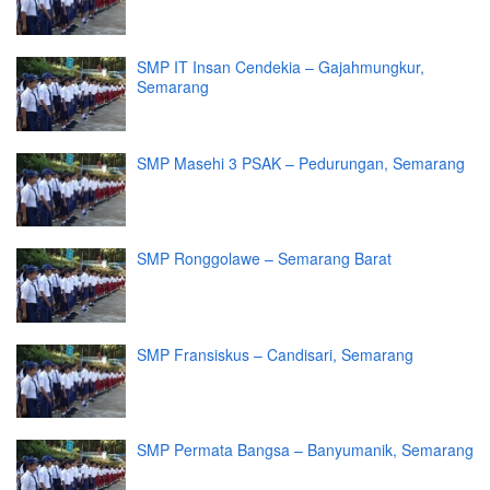
SMP IT Insan Cendekia – Gajahmungkur,
Semarang
SMP Masehi 3 PSAK – Pedurungan, Semarang
SMP Ronggolawe – Semarang Barat
SMP Fransiskus – Candisari, Semarang
SMP Permata Bangsa – Banyumanik, Semarang