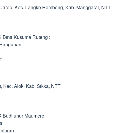
, Carep, Kec. Langke Rembong, Kab. Manggarai, NTT
K Bina Kusuma Ruteng :
 Bangunan
f
, Kec. Alok, Kab. Sikka, NTT
K Budiluhur Maumere :
a
antoran