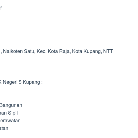
f
g
1, Naikoten Satu, Kec. Kota Raja, Kota Kupang, NTT
 Negeri 5 Kupang :
 Bangunan
an Sipil
Perawatan
atan