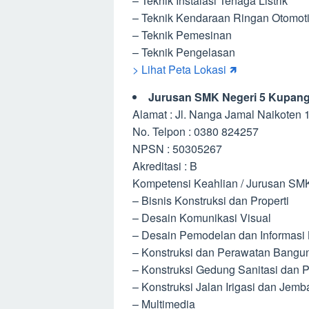
– Teknik Instalasi Tenaga Listrik
– Teknik Kendaraan Ringan Otomoti
– Teknik Pemesinan
– Teknik Pengelasan
> Lihat Peta Lokasi 🡽
Jurusan SMK Negeri 5 Kupan
Alamat : Jl. Nanga Jamal Naikoten 
No. Telpon : 0380 824257
NPSN : 50305267
Akreditasi : B
Kompetensi Keahlian / Jurusan SMK
– Bisnis Konstruksi dan Properti
– Desain Komunikasi Visual
– Desain Pemodelan dan Informasi
– Konstruksi dan Perawatan Bangun
– Konstruksi Gedung Sanitasi dan 
– Konstruksi Jalan Irigasi dan Jemb
– Multimedia