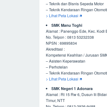
– Teknik dan Bisnis Sepeda Motor
– Teknik Kendaraan Ringan Otomoti
> Lihat Peta Lokasi 🡽
SMK Manu Toghi
Alamat : Panenggo Ede, Kec. Kodi 
No. Telpon : 0813 53232338
NPSN : 69895834
Akreditasi :
Kompetensi Keahlian / Jurusan SM
– Asisten Keperawatan
– Perhotelan
– Teknik Kendaraan Ringan Otomoti
> Lihat Peta Lokasi 🡽
SMK Negeri 1 Adonara
Alamat : Rt 15 Rw 6, Dusun Iii Bida
Timur, NTT
No. Telpon : 0812-3926-9488