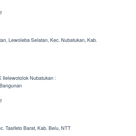
f
tan, Lewoleba Selatan, Kec. Nubatukan, Kab.
 Ilelewotolok Nubatukan :
 Bangunan
f
c. Tasifeto Barat, Kab. Belu, NTT