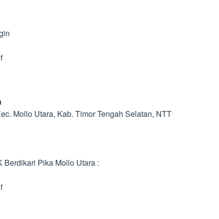
gin
f
a
Kec. Mollo Utara, Kab. Timor Tengah Selatan, NTT
Berdikari Pika Mollo Utara :
f