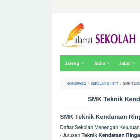
Skip
to
content
Jateng
Jatim
Jabar
HOMEPAGE
/
SEKOLAH DI NTT
/
SMK TEKN
SMK Teknik Kend
SMK Teknik Kendaraan Ring
Daftar Sekolah Menengah Kejurua
/ Jurusan
Teknik Kendaraan Ringa