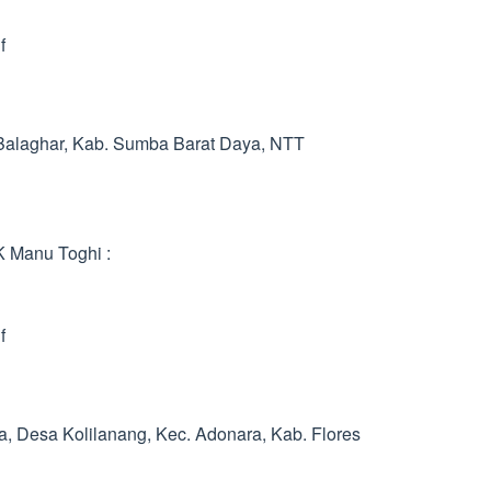
f
Balaghar, Kab. Sumba Barat Daya, NTT
K Manu Toghi :
f
ra, Desa Kolilanang, Kec. Adonara, Kab. Flores