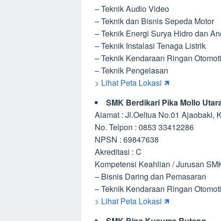
– Teknik Audio Video
– Teknik dan Bisnis Sepeda Motor
– Teknik Energi Surya Hidro dan An
– Teknik Instalasi Tenaga Listrik
– Teknik Kendaraan Ringan Otomoti
– Teknik Pengelasan
> Lihat Peta Lokasi 🡽
SMK Berdikari Pika Mollo Utar
Alamat : Jl.Oeltua No.01 Ajaobaki, 
No. Telpon : 0853 33412286
NPSN : 69847638
Akreditasi : C
Kompetensi Keahlian / Jurusan SMK 
– Bisnis Daring dan Pemasaran
– Teknik Kendaraan Ringan Otomoti
> Lihat Peta Lokasi 🡽
SMK Bina Kusuma Ruteng