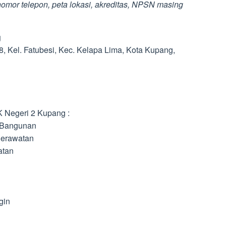
 nomor telepon, peta lokasi, akreditas, NPSN masing
g
8, Kel. Fatubesi, Kec. Kelapa Lima, Kota Kupang,
 Negeri 2 Kupang :
 Bangunan
Perawatan
atan
gin