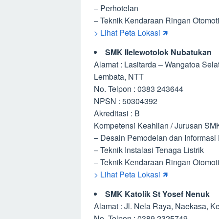
– Perhotelan
– Teknik Kendaraan Ringan Otomoti
> Lihat Peta Lokasi 🡽
SMK Ilelewotolok Nubatukan
Alamat : Lasitarda – Wangatoa Sela
Lembata, NTT
No. Telpon : 0383 243644
NPSN : 50304392
Akreditasi : B
Kompetensi Keahlian / Jurusan SMK
– Desain Pemodelan dan Informasi
– Teknik Instalasi Tenaga Listrik
– Teknik Kendaraan Ringan Otomoti
> Lihat Peta Lokasi 🡽
SMK Katolik St Yosef Nenuk
Alamat : Jl. Nela Raya, Naekasa, Ke
No. Telpon : 0389 2325749