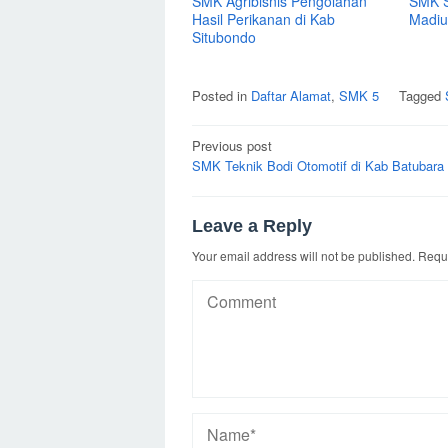
SMK Agribisnis Pengolahan
SMK S
Hasil Perikanan di Kab
Madiu
Situbondo
Posted in
Daftar Alamat
,
SMK 5
Tagged
Post
Previous post
navigation
SMK Teknik Bodi Otomotif di Kab Batubara
Leave a Reply
Your email address will not be published.
Requi