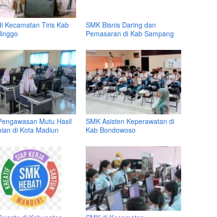
i Kecamatan Tiris Kab
SMK Bisnis Daring dan
linggo
Pemasaran di Kab Sampang
engawasan Mutu Hasil
SMK Asisten Keperawatan di
nian di Kota Madiun
Kab Bondowoso