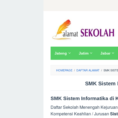
Skip
to
content
Jateng
Jatim
Jabar
HOMEPAGE
/
DAFTAR ALAMAT
/
SMK SIST
SMK Sistem I
SMK Sistem Informatika di K
Daftar Sekolah Menengah Kejuruan
Kompetensi Keahlian / Jurusan
Sis