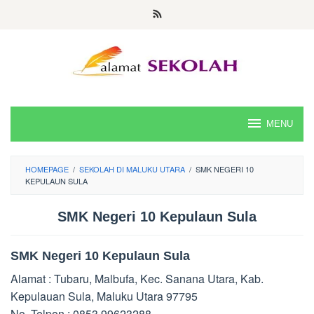
Skip
to
content
MENU
HOMEPAGE
/
SEKOLAH DI MALUKU UTARA
/
SMK NEGERI 10
KEPULAUN SULA
SMK Negeri 10 Kepulaun Sula
SMK Negeri 10 Kepulaun Sula
Alamat : Tubaru, Malbufa, Kec. Sanana Utara, Kab.
Kepulauan Sula, Maluku Utara 97795
No. Telpon : 0853 99623288