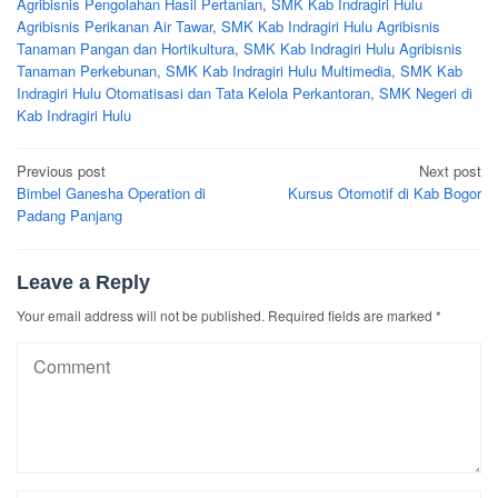
Agribisnis Pengolahan Hasil Pertanian
,
SMK Kab Indragiri Hulu
Agribisnis Perikanan Air Tawar
,
SMK Kab Indragiri Hulu Agribisnis
Tanaman Pangan dan Hortikultura
,
SMK Kab Indragiri Hulu Agribisnis
Tanaman Perkebunan
,
SMK Kab Indragiri Hulu Multimedia
,
SMK Kab
Indragiri Hulu Otomatisasi dan Tata Kelola Perkantoran
,
SMK Negeri di
Kab Indragiri Hulu
Post
Previous post
Next post
navigation
Bimbel Ganesha Operation di
Kursus Otomotif di Kab Bogor
Padang Panjang
Leave a Reply
Your email address will not be published.
Required fields are marked
*