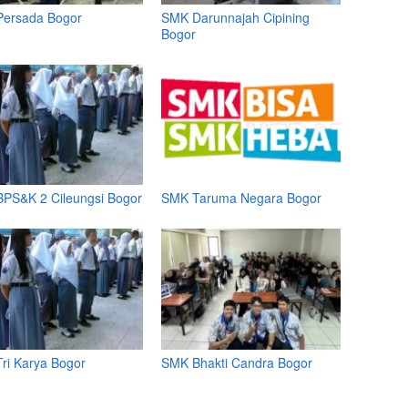
ersada Bogor
SMK Darunnajah Cipining
Bogor
PS&K 2 Cileungsi Bogor
SMK Taruma Negara Bogor
ri Karya Bogor
SMK Bhakti Candra Bogor