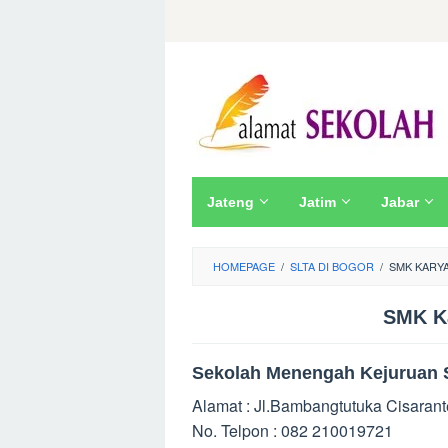
Skip
to
content
Jateng
Jatim
Jabar
HOMEPAGE
/
SLTA DI BOGOR
/
SMK KARY
SMK Ka
Sekolah Menengah Kejuruan 
Alamat : Jl.Bambangtutuka Cisarant
No. Telpon : 082 210019721