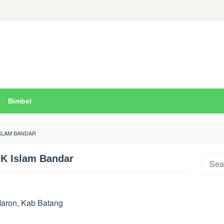
Bimbel
SLAM BANDAR
K Islam Bandar
Searc
for:
Maron, Kab Batang