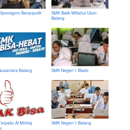
iponegoro Banyuputih
SMK Batik Miftahul Ulum
Batang
usantara Batang
SMK Negeri 1 Blado
erpadu Al Minhaj
SMK Negeri 1 Batang
r