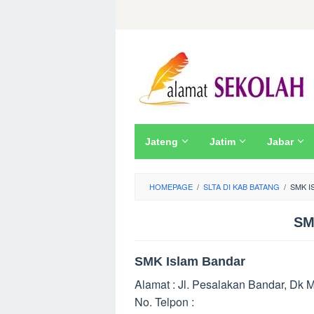
Skip
to
content
Jateng
Jatim
Jabar
HOMEPAGE
/
SLTA DI KAB BATANG
/
SMK I
SM
SMK Islam Bandar
Alamat : Jl. Pesalakan Bandar, Dk 
No. Telpon :