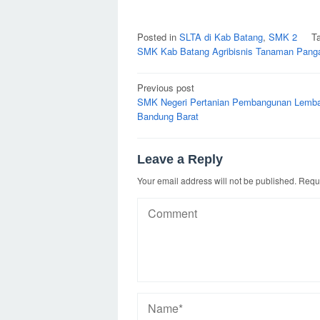
Posted in
SLTA di Kab Batang
,
SMK 2
T
SMK Kab Batang Agribisnis Tanaman Pangan
Post
Previous post
navigation
SMK Negeri Pertanian Pembangunan Lemb
Bandung Barat
Leave a Reply
Your email address will not be published.
Requi