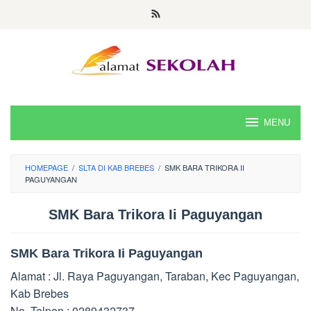
Skip
to
content
MENU
HOMEPAGE
/
SLTA DI KAB BREBES
/
SMK BARA TRIKORA II
PAGUYANGAN
SMK Bara Trikora Ii Paguyangan
SMK Bara Trikora Ii Paguyangan
Alamat : Jl. Raya Paguyangan, Taraban, Kec Paguyangan,
Kab Brebes
No. Telpon : 0289432737