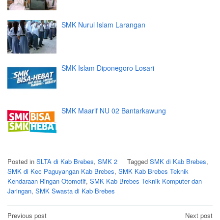
SMK Nurul Islam Larangan
SMK Islam Diponegoro Losari
SMK Maarif NU 02 Bantarkawung
Posted in
SLTA di Kab Brebes
,
SMK 2
Tagged
SMK di Kab Brebes
,
SMK di Kec Paguyangan Kab Brebes
,
SMK Kab Brebes Teknik
Kendaraan Ringan Otomotif
,
SMK Kab Brebes Teknik Komputer dan
Jaringan
,
SMK Swasta di Kab Brebes
Post
Previous post
Next post