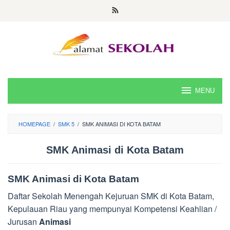
Skip
to
content
MENU
HOMEPAGE
/
SMK 5
/
SMK ANIMASI DI KOTA BATAM
SMK Animasi di Kota Batam
SMK Animasi di Kota Batam
Daftar Sekolah Menengah Kejuruan SMK di Kota Batam,
Kepulauan Riau yang mempunyai Kompetensi Keahlian /
Jurusan
Animasi