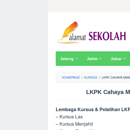
Skip
to
content
Jateng
Jatim
Jabar
HOMEPAGE
/
KURSUS
/
LKPK CAHAYA MAN
LKPK Cahaya Ma
Lembaga Kursus & Pelatihan LKP
– Kursus Las
– Kursus Menjahit