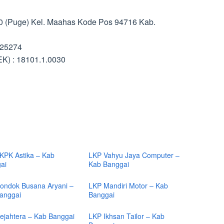
. 40 (Puge) Kel. Maahas Kode Pos 94716 Kab.
325274
K) : 18101.1.0030
KPK Astika – Kab
LKP Vahyu Jaya Computer –
ai
Kab Banggai
ondok Busana Aryani –
LKP Mandiri Motor – Kab
anggai
Banggai
ejahtera – Kab Banggai
LKP Ikhsan Tailor – Kab