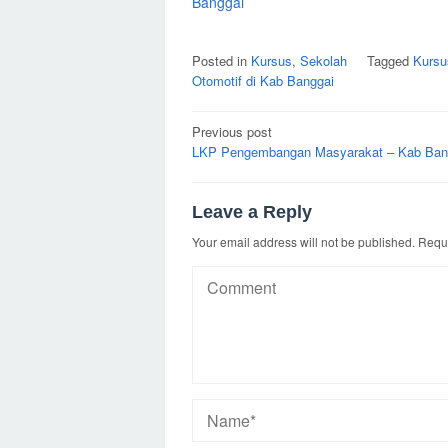
Banggai
Posted in
Kursus
,
Sekolah
Tagged
Kursu
Otomotif di Kab Banggai
Post
Previous post
navigation
LKP Pengembangan Masyarakat – Kab Ba
Leave a Reply
Your email address will not be published.
Requi