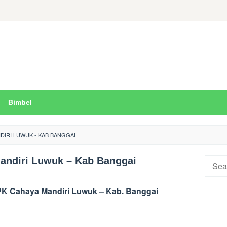
Bimbel
DIRI LUWUK - KAB BANGGAI
ndiri Luwuk – Kab Banggai
Searc
for:
K Cahaya Mandiri Luwuk – Kab. Banggai