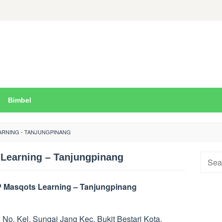
Bimbel
ARNING - TANJUNGPINANG
Learning – Tanjungpinang
Searc
for:
 Masqots Learning – Tanjungpinang
 No. Kel. Sungai Jang Kec. Bukit Bestari Kota.