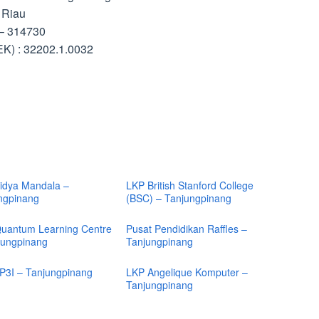
 Riau
 – 314730
K) : 32202.1.0032
idya Mandala –
LKP British Stanford College
ngpinang
(BSC) – Tanjungpinang
uantum Learning Centre
Pusat Pendidikan Raffles –
jungpinang
Tanjungpinang
P3I – Tanjungpinang
LKP Angelique Komputer –
Tanjungpinang