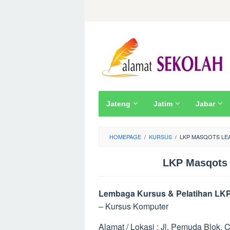
Skip
to
content
Jateng
Jatim
Jabar
HOMEPAGE
/
KURSUS
/
LKP MASQOTS LE
LKP Masqots 
Lembaga Kursus & Pelatihan LKP
– Kursus Komputer
Alamat / Lokasi : Jl. Pemuda Blok. C