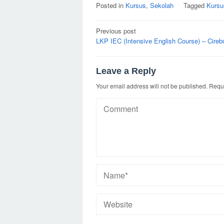
Posted in
Kursus
,
Sekolah
Tagged
Kursu
Post
Previous post
navigation
LKP IEC (Intensive English Course) – Cireb
Leave a Reply
Your email address will not be published.
Requi