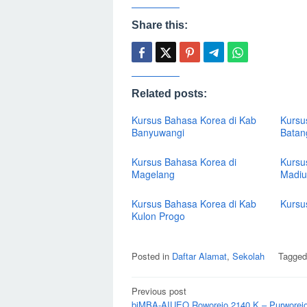
Share this:
Related posts:
Kursus Bahasa Korea di Kab
Kursu
Banyuwangi
Batan
Kursus Bahasa Korea di
Kursu
Magelang
Madiu
Kursus Bahasa Korea di Kab
Kursu
Kulon Progo
Posted in
Daftar Alamat
,
Sekolah
Tagge
Post
Previous post
navigation
biMBA-AIUEO Roworejo 2140 K – Purworej