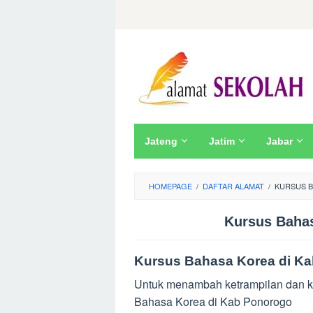
Skip
to
content
Jateng
Jatim
Jabar
HOMEPAGE
/
DAFTAR ALAMAT
/
KURSUS B
Kursus Baha
Kursus Bahasa Korea di K
Untuk menambah ketrampilan dan ke
Bahasa Korea di Kab Ponorogo