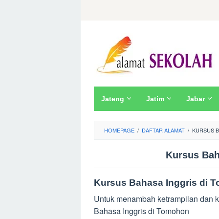
Skip
to
content
Jateng
Jatim
Jabar
HOMEPAGE
/
DAFTAR ALAMAT
/
KURSUS B
Kursus Bah
Kursus Bahasa Inggris di 
Untuk menambah ketrampilan dan ke
Bahasa Inggris di Tomohon