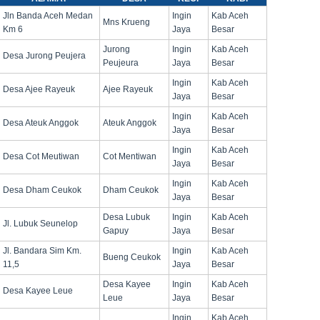
Jln Banda Aceh Medan
Ingin
Kab Aceh
Mns Krueng
Km 6
Jaya
Besar
Jurong
Ingin
Kab Aceh
Desa Jurong Peujera
Peujeura
Jaya
Besar
Ingin
Kab Aceh
Desa Ajee Rayeuk
Ajee Rayeuk
Jaya
Besar
Ingin
Kab Aceh
Desa Ateuk Anggok
Ateuk Anggok
Jaya
Besar
Ingin
Kab Aceh
Desa Cot Meutiwan
Cot Mentiwan
Jaya
Besar
Ingin
Kab Aceh
Desa Dham Ceukok
Dham Ceukok
Jaya
Besar
Desa Lubuk
Ingin
Kab Aceh
Jl. Lubuk Seunelop
Gapuy
Jaya
Besar
Jl. Bandara Sim Km.
Ingin
Kab Aceh
Bueng Ceukok
11,5
Jaya
Besar
Desa Kayee
Ingin
Kab Aceh
Desa Kayee Leue
Leue
Jaya
Besar
Ingin
Kab Aceh