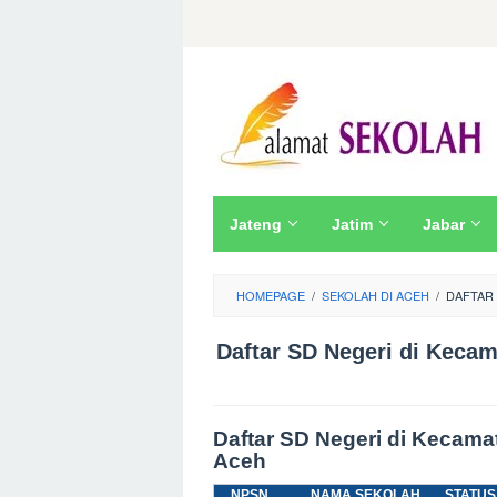
Skip
to
content
Jateng
Jatim
Jabar
HOMEPAGE
/
SEKOLAH DI ACEH
/
DAFTAR 
Daftar SD Negeri di Kecam
Daftar SD Negeri di Kecama
Aceh
NPSN
NAMA SEKOLAH
STATUS