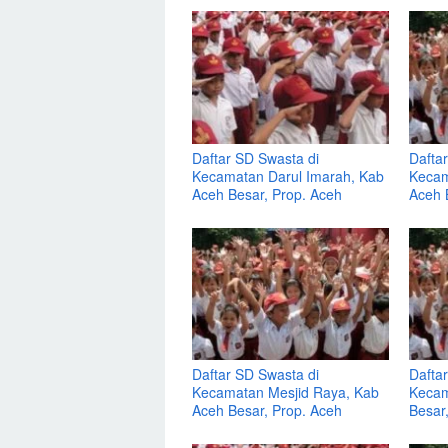
Daftar SD Swasta di
Daftar
Kecamatan Darul Imarah, Kab
Kecam
Aceh Besar, Prop. Aceh
Aceh 
Daftar SD Swasta di
Daftar
Kecamatan Mesjid Raya, Kab
Kecam
Aceh Besar, Prop. Aceh
Besar