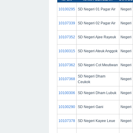
10100295
SD Negeri 01 Pagar Air
Negeri
10107339
SD Negeri 02 Pagar Air
Negeri
10107352
SD Negeri Ajee Rayeuk
Negeri
10100315
SD Negeri Ateuk Anggok
Negeri
10107362
SD Negeri Cot Meutiwan
Negeri
SD Negeri Dham
10107368
Negeri
Ceukok
10100306
SD Negeri Dham Lubuk
Negeri
10100290
SD Negeri Gani
Negeri
10107378
SD Negeri Kayee Leue
Negeri