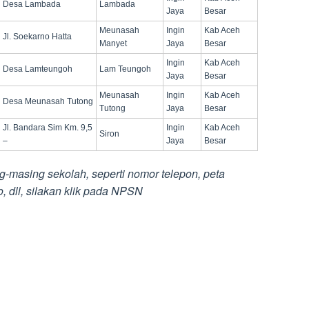
Desa Lambada
Lambada
Jaya
Besar
Meunasah
Ingin
Kab Aceh
Jl. Soekarno Hatta
Manyet
Jaya
Besar
Ingin
Kab Aceh
Desa Lamteungoh
Lam Teungoh
Jaya
Besar
Meunasah
Ingin
Kab Aceh
Desa Meunasah Tutong
Tutong
Jaya
Besar
Jl. Bandara Sim Km. 9,5
Ingin
Kab Aceh
Siron
–
Jaya
Besar
g-masing sekolah, seperti nomor telepon, peta
o, dll, silakan klik pada NPSN