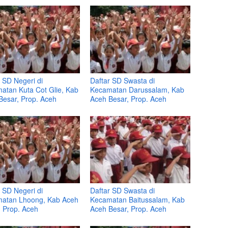
 SD Negeri di
Daftar SD Swasta di
atan Kuta Cot Glie, Kab
Kecamatan Darussalam, Kab
Besar, Prop. Aceh
Aceh Besar, Prop. Aceh
 SD Negeri di
Daftar SD Swasta di
atan Lhoong, Kab Aceh
Kecamatan Baitussalam, Kab
, Prop. Aceh
Aceh Besar, Prop. Aceh