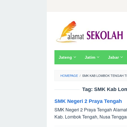
Skip
to
content
Jateng
Jatim
Jabar
HOMEPAGE
/
SMK KAB LOMBOK TENGAH TE
Tag:
SMK Kab Lom
SMK Negeri 2 Praya Tengah
SMK Negeri 2 Praya Tengah Alamat :
Kab. Lombok Tengah, Nusa Tenggar