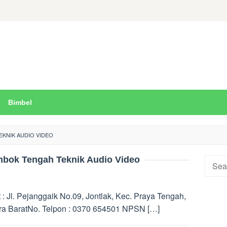
Bimbel
KNIK AUDIO VIDEO
bok Tengah Teknik Audio Video
Searc
for:
 Jl. Pejanggaik No.09, Jontlak, Kec. Praya Tengah,
a BaratNo. Telpon : 0370 654501 NPSN […]