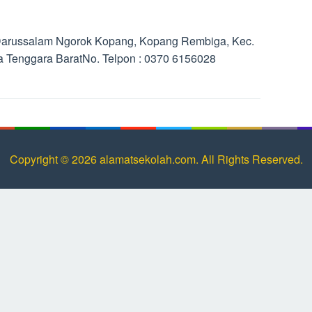
 Darussalam Ngorok Kopang, Kopang Rembiga, Kec.
 Tenggara BaratNo. Telpon : 0370 6156028
Copyright © 2026 alamatsekolah.com. All Rights Reserved.