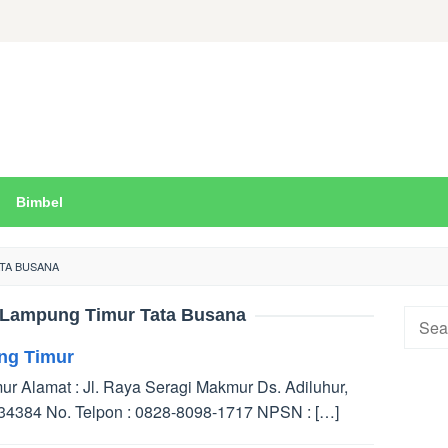
Bimbel
TA BUSANA
Lampung Timur Tata Busana
Searc
for:
ng Timur
r Alamat : Jl. Raya Seragi Makmur Ds. Adiluhur,
34384 No. Telpon : 0828-8098-1717 NPSN : […]