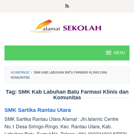
Skip
to
content
MENU
HOMEPAGE
/
SMK KAB LABUHAN BATU FARMASI KLINIS DAN
KOMUNITAS
Tag:
SMK Kab Labuhan Batu Farmasi Klinis dan
Komunitas
SMK Sartika Rantau Utara
SMK Sartika Rantau Utara Alamat : Jln.Islamic Centre
No.1 Desa Siringo-Ringo, Kec. Rantau Utara, Kab.
Labuhan Batu, Sumut No. Telpon : 081 360224063 NPSN