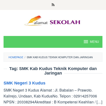
Skip
to
content
MENU
HOMEPAGE
/
SMK KAB KUDUS TEKNIK KOMPUTER DAN JARINGAN
Tag:
SMK Kab Kudus Teknik Komputer dan
Jaringan
SMK Negeri 3 Kudus
SMK Negeri 3 Kudus Alamat : Jl. Babalan – Prawoto.
Kalirejo, Undaan, Kab KudusNo. Telpon : 02914257006
NPSN : 20338294Akreditasi : B Kompetensi Keahlian / […]