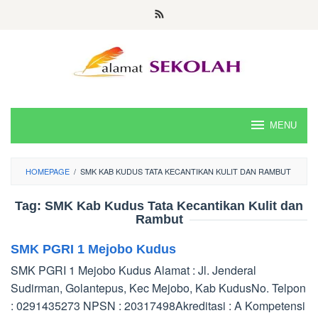
Skip
to
content
MENU
HOMEPAGE
/
SMK KAB KUDUS TATA KECANTIKAN KULIT DAN RAMBUT
Tag:
SMK Kab Kudus Tata Kecantikan Kulit dan
Rambut
SMK PGRI 1 Mejobo Kudus
SMK PGRI 1 Mejobo Kudus Alamat : Jl. Jenderal
Sudirman, Golantepus, Kec Mejobo, Kab KudusNo. Telpon
: 0291435273 NPSN : 20317498Akreditasi : A Kompetensi