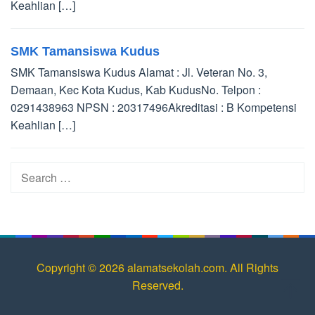
Keahlian […]
SMK Tamansiswa Kudus
SMK Tamansiswa Kudus Alamat : Jl. Veteran No. 3,
Demaan, Kec Kota Kudus, Kab KudusNo. Telpon :
0291438963 NPSN : 20317496Akreditasi : B Kompetensi
Keahlian […]
Search
for:
Copyright © 2026 alamatsekolah.com. All Rights
Reserved.