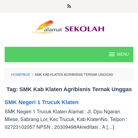
Skip
to
content
MENU
HOMEPAGE
/
SMK KAB KLATEN AGRIBISNIS TERNAK UNGGAS
Tag:
SMK Kab Klaten Agribisnis Ternak Unggas
SMK Negeri 1 Trucuk Klaten
SMK Negeri 1 Trucuk Klaten Alamat : Jl. Dpu Ngaran
Mlese, Sabrang Lor, Kec Trucuk, Kab KlatenNo. Telpon :
02723102057 NPSN : 20309498Akreditasi : A […]