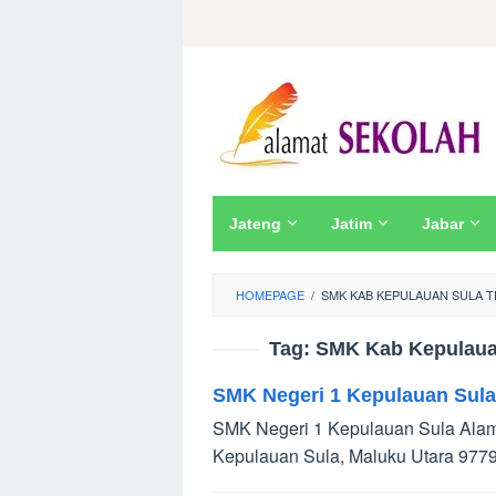
Skip
to
content
Jateng
Jatim
Jabar
HOMEPAGE
/
SMK KAB KEPULAUAN SULA 
Tag:
SMK Kab Kepulauan
SMK Negeri 1 Kepulauan Sula
SMK Negeri 1 Kepulauan Sula Alama
Kepulauan Sula, Maluku Utara 977