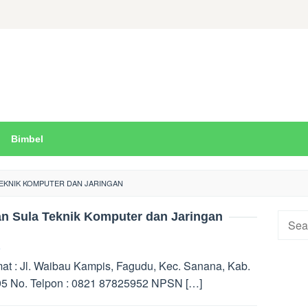
Bimbel
TEKNIK KOMPUTER DAN JARINGAN
 Sula Teknik Komputer dan Jaringan
Searc
for:
t : Jl. Waibau Kampis, Fagudu, Kec. Sanana, Kab.
95 No. Telpon : 0821 87825952 NPSN […]