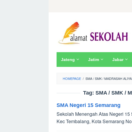
Skip
to
content
Jateng
Jatim
Jabar
HOMEPAGE
/
SMA / SMK / MADRASAH ALIY
Tag:
SMA / SMK / M
SMA Negeri 15 Semarang
Sekolah Menengah Atas Negeri 15 
Kec Tembalang, Kota Semarang No.