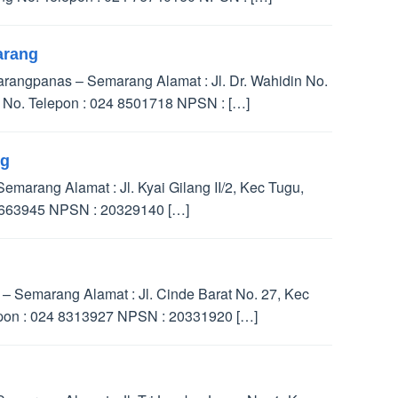
arang
angpanas – Semarang Alamat : Jl. Dr. Wahidin No.
 No. Telepon : 024 8501718 NPSN : […]
ng
marang Alamat : Jl. Kyai Gilang II/2, Kec Tugu,
8663945 NPSN : 20329140 […]
 Semarang Alamat : Jl. Cinde Barat No. 27, Kec
epon : 024 8313927 NPSN : 20331920 […]