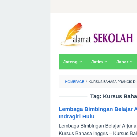
Skip
to
content
Jateng
Jatim
Jabar
HOMEPAGE
/
KURSUS BAHASA PRANCIS DI
Tag:
Kursus Bahas
Lembaga Bimbingan Belajar A
Indragiri Hulu
Lembaga Bimbingan Belajar Arjuna (
Kursus Bahasa Inggris – Kursus Baha