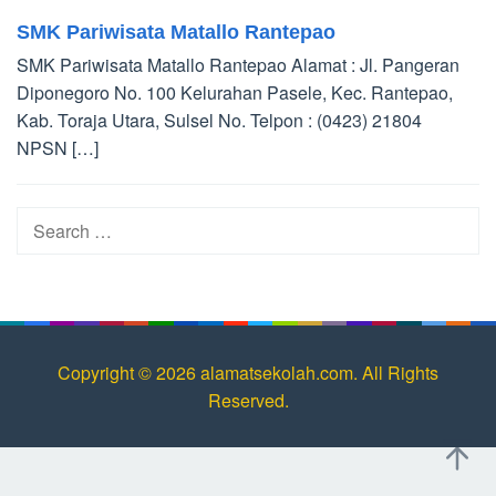
SMK Pariwisata Matallo Rantepao
SMK Pariwisata Matallo Rantepao Alamat : Jl. Pangeran
Diponegoro No. 100 Kelurahan Pasele, Kec. Rantepao,
Kab. Toraja Utara, Sulsel No. Telpon : (0423) 21804
NPSN […]
Search
for:
Copyright © 2026 alamatsekolah.com. All Rights
Reserved.